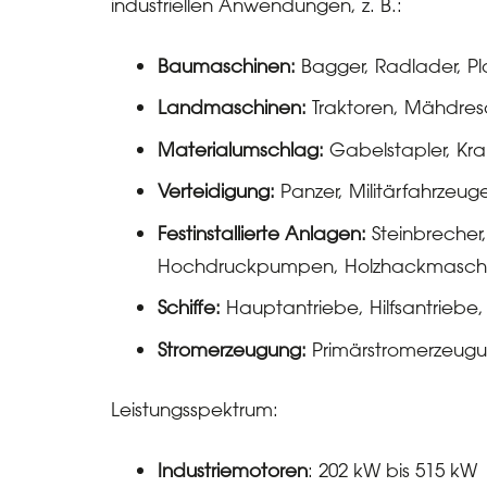
industriellen Anwendungen, z. B.:
Baumaschinen:
Bagger, Radlader, Pl
Landmaschinen:
Traktoren, Mähdres
Materialumschlag:
Gabelstapler, Kr
Verteidigung:
Panzer, Militärfahrzeuge
Festinstallierte Anlagen:
Steinbreche
Hochdruckpumpen, Holzhackmaschi
Schiffe:
Hauptantriebe, Hilfsantriebe
Stromerzeugung:
Primärstromerzeugu
Leistungsspektrum:
Industriemotoren
: 202 kW bis 515 kW