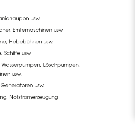
anierraupen usw.
cher, Erntemaschinen usw.
ane, Hebebühnen usw.
, Schiffe usw.
r, Wasserpumpen, Löschpumpen,
nen usw.
, Generatoren usw.
ng, Notstromerzeugung