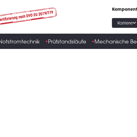
Komponen
Karriere
Notstromtechnik
Prüfstandsläufe
Mechanische Be